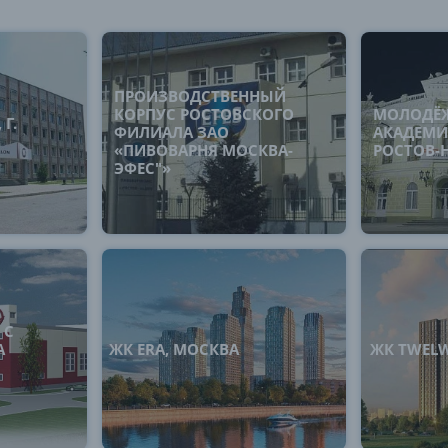
ПРОИЗВОДСТВЕННЫЙ
КОРПУС РОСТОВСКОГО
МОЛОДЁ
Г.
ФИЛИАЛА ЗАО
АКАДЕМИЧ
«ПИВОВАРНЯ МОСКВА-
РОСТОВ-
ЭФЕС"»
 С
А
ЖК ERA, МОСКВА
ЖК TWELW