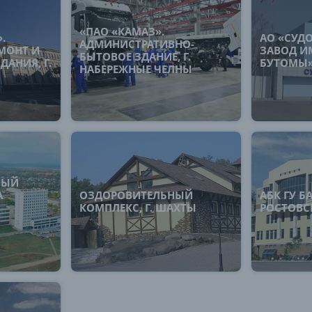
«ПАО «КАМАЗ».
.
АО «СУД
АДМИНИСТРАТИВНО-
МОНТ И
ЗАВОД ИМ
БЫТОВОЕ ЗДАНИЕ, Г.
ДАНИЯ, Г.
БУТОМЫ»
НАБЕРЕЖНЫЕ ЧЕЛНЫ
НЫЙ
А
ОЗДОРОВИТЕЛЬНЫЙ
АБК ГУ Б
КОМПЛЕКС, Г. ШАХТЫ
РОСТОВС