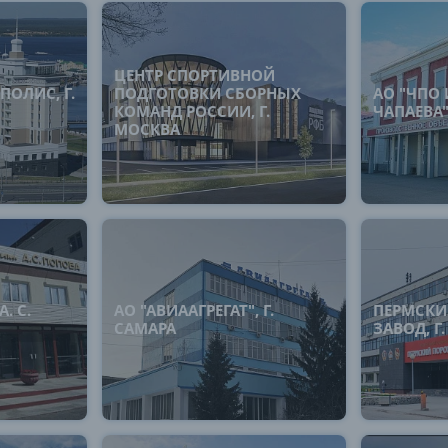
ЦЕНТР СПОРТИВНОЙ
ПОЛИС, Г.
ПОДГОТОВКИ СБОРНЫХ
АО "ЧПО И
КОМАНД РОССИИ, Г.
ЧАПАЕВА"
МОСКВА
. С.
АО "АВИААГРЕГАТ", Г.
ПЕРМСКИ
САМАРА
ЗАВОД, Г