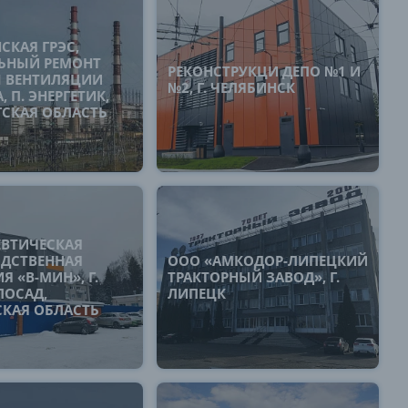
СКАЯ ГРЭС,
ЬНЫЙ РЕМОНТ
РЕКОНСТРУКЦИ ДЕПО №1 И
 ВЕНТИЛЯЦИИ
№2, Г. ЧЕЛЯБИНСК
 П. ЭНЕРГЕТИК,
ГСКАЯ ОБЛАСТЬ
ВТИЧЕСКАЯ
ДСТВЕННАЯ
ООО «АМКОДОР-ЛИПЕЦКИЙ
 «В-МИН», Г.
ТРАКТОРНЫЙ ЗАВОД», Г.
ПОСАД,
ЛИПЕЦК
КАЯ ОБЛАСТЬ