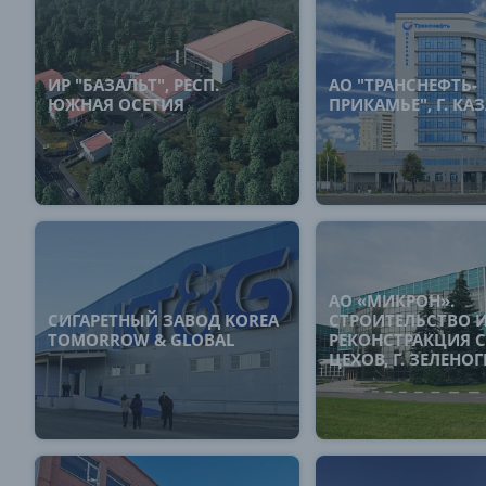
ИР "БАЗАЛЬТ", РЕСП.
АО "ТРАНСНЕФТЬ-
ЮЖНАЯ ОСЕТИЯ
ПРИКАМЬЕ", Г. КА
АО «МИКРОН».
СИГАРЕТНЫЙ ЗАВОД KOREA
СТРОИТЕЛЬСТВО 
TOMORROW & GLOBAL
РЕКОНСТРАКЦИЯ 
ЦЕХОВ, Г. ЗЕЛЕНО