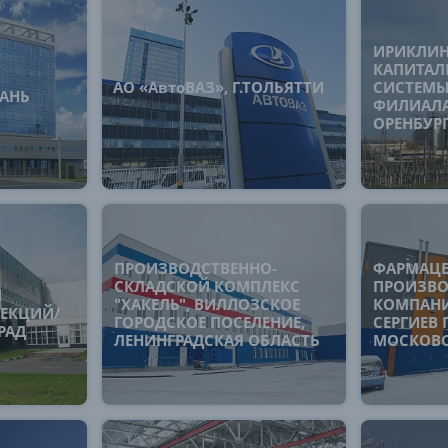
ИРИКЛИН
КАПИТАЛ
АО «АвтоВАЗ», Г.ТОЛЬЯТТИ
СИСТЕМЫ
ЗАНЬ
ФИЛИАЛА,
ОРЕНБУР
ПРОИЗВОДСТВЕННО-
ФАРМАЦЕ
СКЛАДСКОЙ КОМПЛЕКС
ПРОИЗВО
И
"ХАКЕЛЬ", ВИЛЛОЗСКОЕ
КОМПАНИЯ
СЕКЦИЙ/
ГОРОДСКОЕ ПОСЕЛЕНИЕ,
СЕРГИЕВ 
ГРАД
ЛЕНИНГРАДСКАЯ ОБЛАСТЬ
МОСКОВС