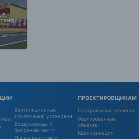
 Г.
НСКИЙ
КЦИИ
ПРОЕКТИРОВЩИКАМ
Вентиляционные
Программные решения
(приточные) установки
ители
Реализованные
Воздуховоды и
объекты
ы
фасонные части
Квалификация
Пылеуловители и