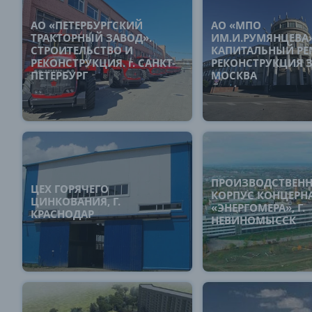
АО «ПЕТЕРБУРГСКИЙ
АО «МПО
ТРАКТОРНЫЙ ЗАВОД».
ИМ.И.РУМЯНЦЕВА»
СТРОИТЕЛЬСТВО И
КАПИТАЛЬНЫЙ РЕ
РЕКОНСТРУКЦИЯ. г. САНКТ-
РЕКОНСТРУКЦИЯ З
ПЕТЕРБУРГ
МОСКВА
ПРОИЗВОДСТВЕН
ЦЕХ ГОРЯЧЕГО
КОРПУС КОНЦЕРН
ЦИНКОВАНИЯ, Г.
«ЭНЕРГОМЕРА», Г.
КРАСНОДАР
НЕВИНОМЫССК