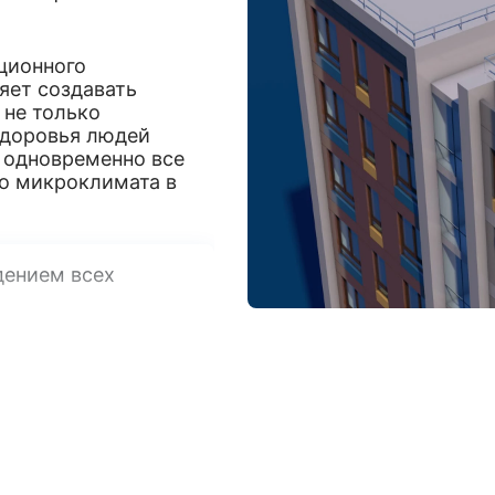
ционного
яет создавать
не только
здоровья людей
 одновременно все
го микроклимата в
дением всех