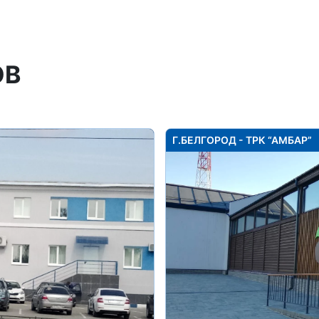
ОВ
Г.БЕЛГОРОД - ТРК “АМБАР”