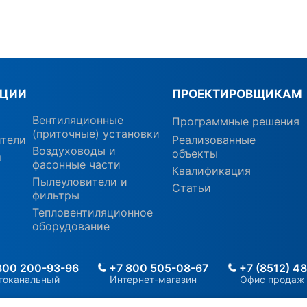
КЦИИ
ПРОЕКТИРОВЩИКАМ
Вентиляционные
Программные решения
(приточные) установки
ители
Реализованные
Воздуховоды и
объекты
ы
фасонные части
Квалификация
Пылеуловители и
Статьи
фильтры
Тепловентиляционное
оборудование
800 200-93-96
+7 800 505-08-67
+7 (8512) 48
гоканальный
Интернет-магазин
Офис продаж