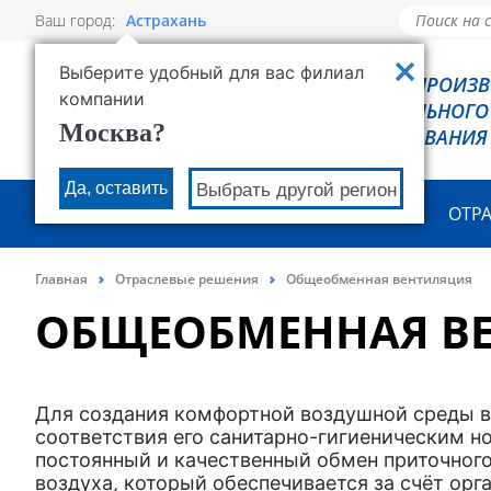
Ваш город:
Астрахань
Выберите удобный для вас филиал
РОВЕН - ПРОИЗ
компании
ХОЛОДИЛЬНОГО
Москва?
ОБОРУДОВАНИЯ
Да, оставить
Выбрать другой регион
О КОМПАНИИ
ПРОДУКЦИЯ
ОТР
Главная
Отраслевые решения
Общеобменная вентиляция
ОБЩЕОБМЕННАЯ В
Для создания комфортной воздушной среды 
соответствия его санитарно-гигиеническим 
постоянный и качественный обмен приточног
воздуха, который обеспечивается за счёт орг